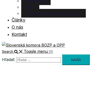
Registrácia
Člen
Aktualizácia členských údajov
Články
O nás
Kontakt
Toggle menu
Search
Hľadať: