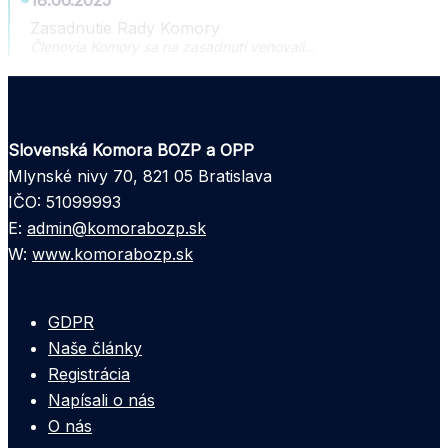
Zasadnutie Rady Komory
Členovia Komory sa na zasadnutí venovali…
Slovenská Komora BOZP a OPP
Mlynské nivy 70, 821 05 Bratislava
IČO: 51099993
E:
admin@komorabozp.sk
W:
www.komorabozp.sk
GDPR
Naše články
Registrácia
Napísali o nás
O nás