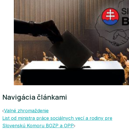
Navigácia článkami
Valné zhromaždenie
List od ministra práce sociálnych vecí a rodiny pre
Slovenskú Komoru BOZP a OPP