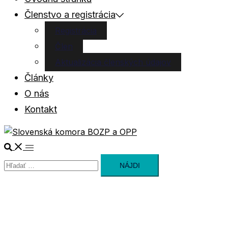
Členstvo a registrácia
Registrácia
Člen
Aktualizácia členských údajov
Články
O nás
Kontakt
Toggle
Search
menu
Hľadať: