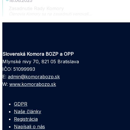
18.06.2025
Zasadnutie Rady Komory
Členovia Komory sa na zasadnutí venovali…
Slovenská Komora BOZP a OPP
Mlynské nivy 70, 821 05 Bratislava
IČO: 51099993
E:
admin@komorabozp.sk
W:
www.komorabozp.sk
GDPR
Naše články
Registrácia
Napísali o nás